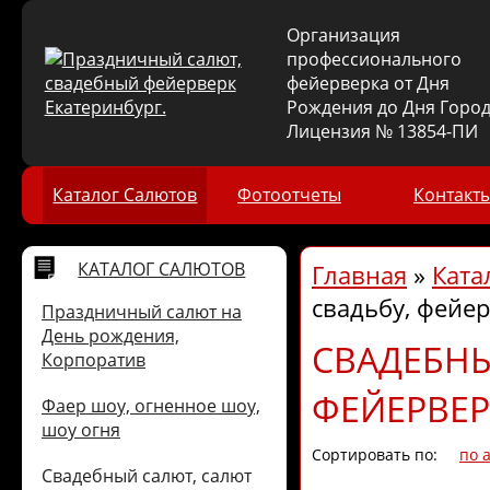
Организация
профессионального
фейерверка от Дня
Рождения до Дня Город
Лицензия № 13854-ПИ
Каталог Салютов
Фотоотчеты
Контакт
КАТАЛОГ САЛЮТОВ
Главная
»
Ката
свадьбу, фейе
Праздничный салют на
День рождения,
СВАДЕБНЫ
Корпоратив
ФЕЙЕРВЕР
Фаер шоу, огненное шоу,
шоу огня
Сортировать по:
по 
Свадебный салют, салют