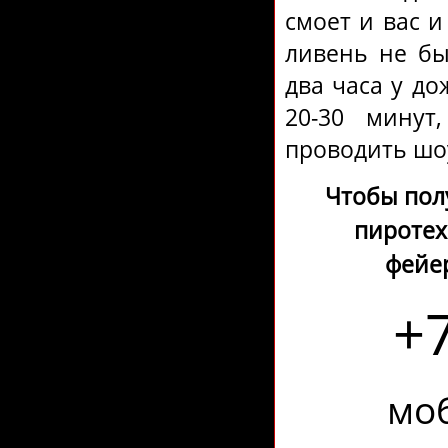
смоет и вас и
ливень не бы
два часа у д
20-30 минут
проводить шо
Чтобы пол
пиротех
фейе
+
моб