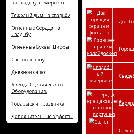
на свадьбу, фейерверк
Тяжелый дым на свадьбу
Два Г
Огненные Сердца на
Свадьбу
Огненные Буквы, Цифры
Горящ
Световые шоу
Дневной салют
Сваде
Аренда Сценического
Оборудования.
Сердц
Товары для праздника
Дополнительные эффекты
Салют 