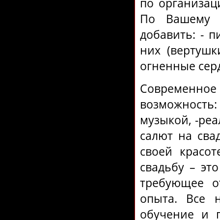
по организац
По Вашему 
добавить: - 
них (вертушки
огненные серд
Современно
возможность
музыкой, -реа
салют на сва
своей красот
свадьбу – эт
требующее о
опыта. Все 
обучение и 