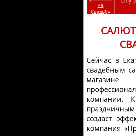
Шоу ф
САЛЮТ 
СВ
Сейчас в Ека
свадебным са
магазине 
профессион
компании. К
праздничным
создаст эфф
компания «П