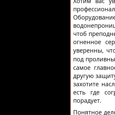
Хотим вас ув
профессио
Оборудова
водонепрониц
чтоб преподне
огненное се
уверенны, ч
под проливны
самое главно
другую защиту
захотите нас
есть где сог
порадует.
Понятное дело