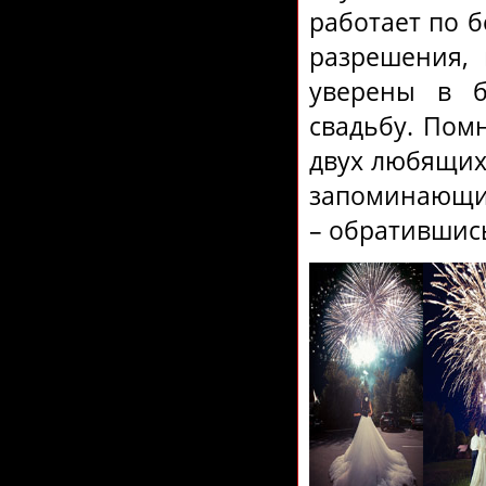
работает по б
разрешения,
уверены в б
свадьбу. Помн
двух любящих 
запоминающим
– обратившис