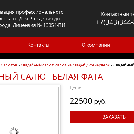
изация профессионального
Контактный т
ерка от Дня Рождения до
+7(343)344-
рода. Лицензия № 13854-ПИ
Контакты
О компании
г Салютов
»
Свадебный салют, салют на свадьбу, фейерверк
»
Свадебный
НЫЙ САЛЮТ БЕЛАЯ ФАТА
Цена:
22500
руб.
ЗАКАЗАТЬ