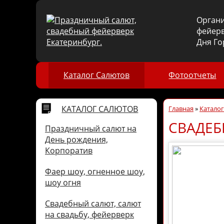
Орган
фейерв
Дня Го
Каталог Салютов
Фотоотчеты
КАТАЛОГ САЛЮТОВ
Главная
»
Катало
СВАДЕБ
Праздничный салют на
День рождения,
Корпоратив
Фаер шоу, огненное шоу,
шоу огня
Свадебный салют, салют
на свадьбу, фейерверк