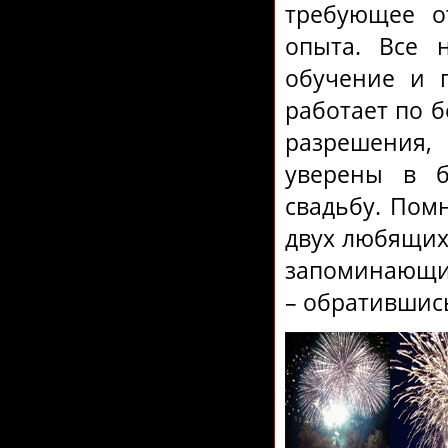
требующее о
опыта. Все 
обучение и 
работает по б
разрешения,
уверены в б
свадьбу. Помн
двух любящих 
запоминающим
– обратившис