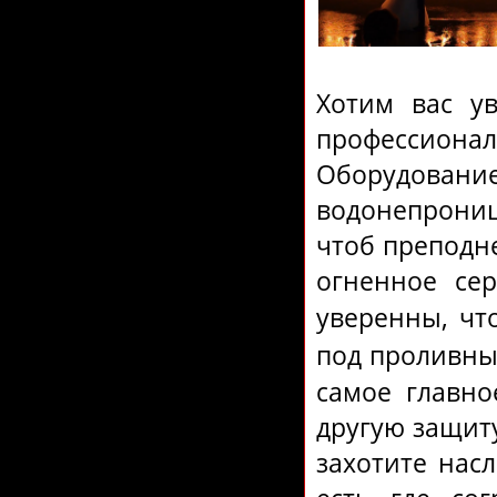
Хотим вас ув
профессио
Оборудова
водонепрониц
чтоб преподне
огненное се
уверенны, ч
под проливны
самое главно
другую защиту
захотите нас