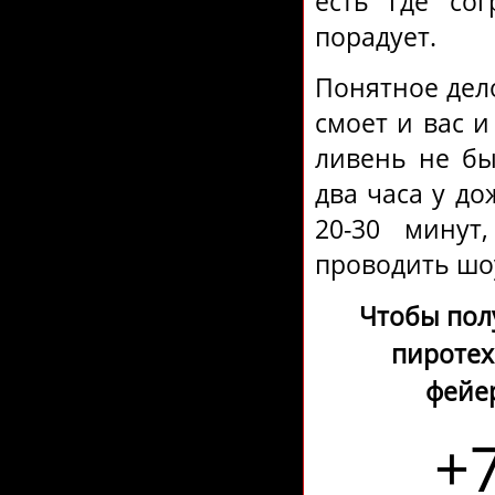
есть где сог
порадует.
Понятное дело
смоет и вас и
ливень не бы
два часа у д
20-30 минут
проводить шо
Чтобы пол
пиротех
фейе
+