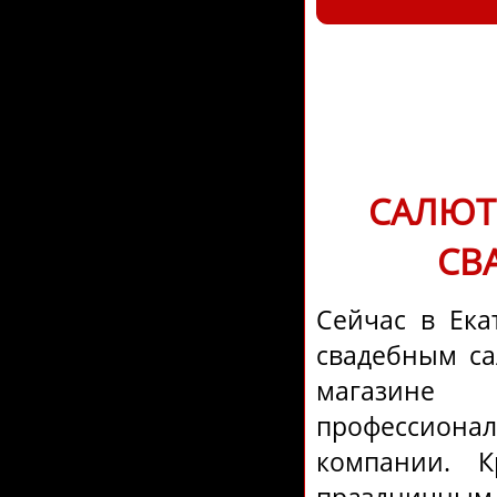
САЛЮТ 
СВ
Сейчас в Ека
свадебным са
магазине 
профессион
компании. К