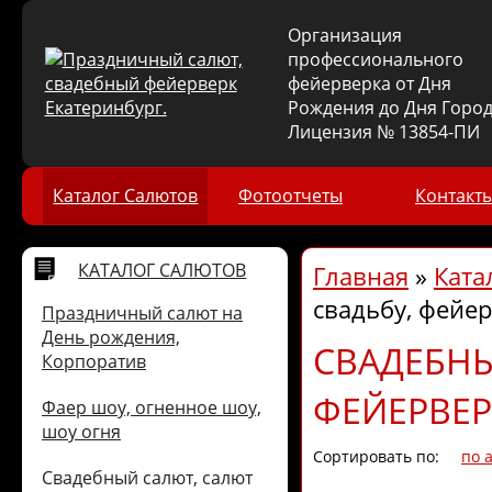
Организация
профессионального
фейерверка от Дня
Рождения до Дня Город
Лицензия № 13854-ПИ
Каталог Салютов
Фотоотчеты
Контакт
КАТАЛОГ САЛЮТОВ
Главная
»
Ката
свадьбу, фейе
Праздничный салют на
День рождения,
СВАДЕБНЫ
Корпоратив
ФЕЙЕРВЕР
Фаер шоу, огненное шоу,
шоу огня
Сортировать по:
по 
Свадебный салют, салют