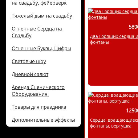
на свадьбу, фейерверк
Тяжелый дым на свадьбу
580
Огненные Сердца на
Свадьбу
Два Горящих сердца 
фонтаны
Огненные Буквы, Цифры
Световые шоу
Дневной салют
Аренда Сценического
Оборудования.
Товары для праздника
1250
Дополнительные эффекты
Сердца, вращающиес
фонтаны, вертушка