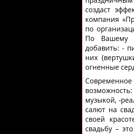
праздничным
создаст эфф
компания «П
по организац
По Вашему 
добавить: - 
них (вертушки
огненные серд
Современно
возможность
музыкой, -реа
салют на сва
своей красот
свадьбу – эт