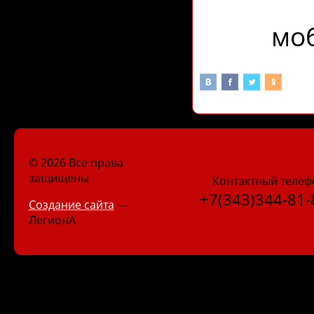
моб
© 2026 Все права
защищены
Контактный телеф
+7(343)344-81-
Создание сайта
—
ЛегионА