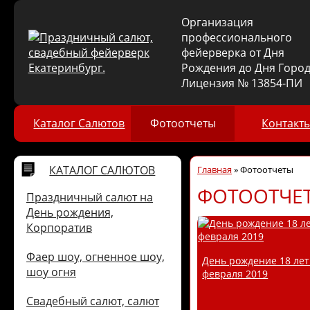
Организация
профессионального
фейерверка от Дня
Рождения до Дня Город
Лицензия № 13854-ПИ
Каталог Салютов
Фотоотчеты
Контакт
КАТАЛОГ САЛЮТОВ
Главная
»
Фотоотчеты
ФОТООТЧЕ
Праздничный салют на
День рождения,
Корпоратив
Фаер шоу, огненное шоу,
День рождение 18 лет
шоу огня
февраля 2019
Свадебный салют, салют