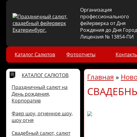
Организация
профессионального
фейерверка от Дня
Рождения до Дня Город
Лицензия № 13854-ПИ
Каталог Салютов
Фотоотчеты
Контакт
КАТАЛОГ САЛЮТОВ
Главная
»
Ново
Праздничный салют на
СВАДЕБН
День рождения,
Корпоратив
Фаер шоу, огненное шоу,
шоу огня
Свадебный салют, салют