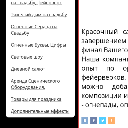
на свадьбу, фейерверк
Тяжелый дым на свадьбу
Огненные Сердца на
Красочный с
Свадьбу
завершением 
Огненные Буквы, Цифры
финал Вашего
Световые шоу
Наша компан
опыт по ор
Дневной салют
фейерверков.
Аренда Сценического
можно доба
Оборудования.
композиции из
Товары для праздника
- огнепады, о
Дополнительные эффекты