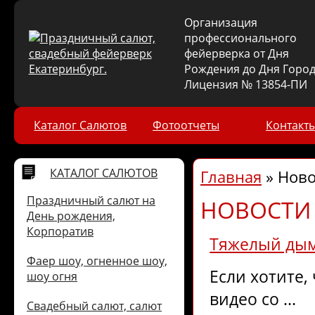
Организация
профессионального
фейерверка от Дня
Рождения до Дня Город
Лицензия № 13854-ПИ
Каталог Салютов
Фотоотчеты
Контакт
КАТАЛОГ САЛЮТОВ
Главная
»
Ново
Праздничный салют на
НОВОСТИ 
День рождения,
Корпоратив
Тяжелый дым
Фаер шоу, огненное шоу,
Если хотите,
шоу огня
видео со ...
Свадебный салют, салют