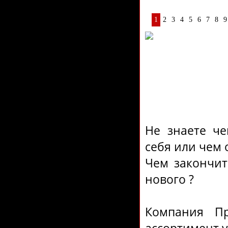
1
2
3
4
5
6
7
8
9
Не знаете че
себя или чем
Чем закончит
нового ?
Компания Пр