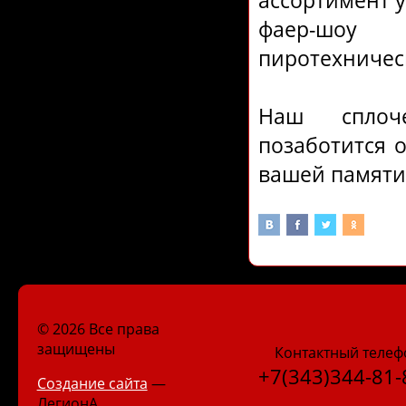
ассортимент у
фаер-шоу
пиротехничес
Наш сплоч
позаботится 
вашей памяти
© 2026 Все права
защищены
Контактный телеф
+7(343)344-81-
Создание сайта
—
ЛегионА