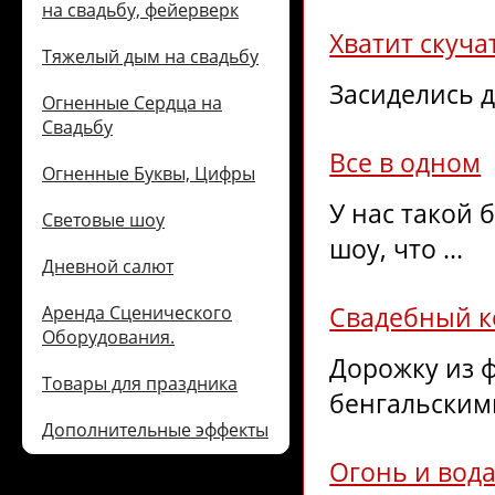
на свадьбу, фейерверк
Хватит скуча
Тяжелый дым на свадьбу
Засиделись д
Огненные Сердца на
Свадьбу
Все в одном
Огненные Буквы, Цифры
У нас такой
Световые шоу
шоу, что ...
Дневной салют
Свадебный к
Аренда Сценического
Оборудования.
Дорожку из 
Товары для праздника
бенгальскими
Дополнительные эффекты
Огонь и вод