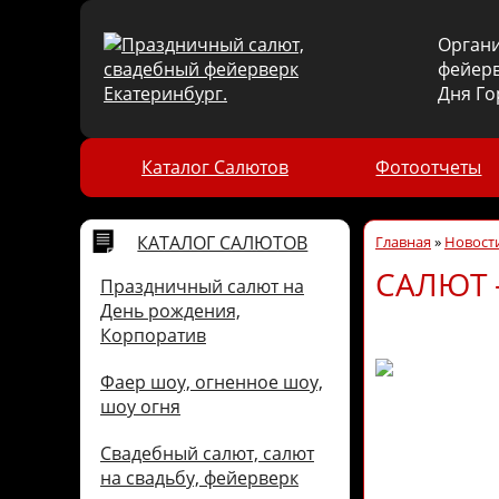
Орган
фейерв
Дня Го
Каталог Салютов
Фотоотчеты
КАТАЛОГ САЛЮТОВ
Главная
»
Новости
САЛЮТ 
Праздничный салют на
День рождения,
Корпоратив
Фаер шоу, огненное шоу,
шоу огня
Свадебный салют, салют
на свадьбу, фейерверк