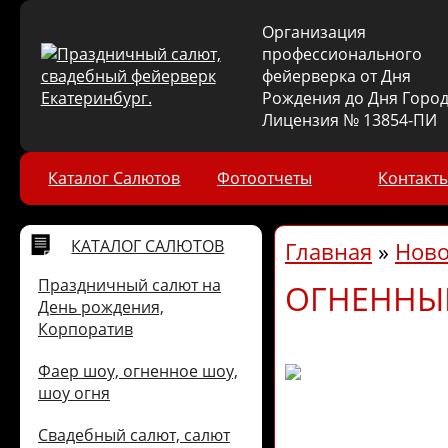
Организация
профессионального
фейерверка от Дня
Рождения до Дня Город
Лицензия № 13854-ПИ
Каталог Салютов
Фотоотчеты
Контакт
КАТАЛОГ САЛЮТОВ
Главная
»
Ново
Праздничный салют на
ОГНЕННЫЕ
День рождения,
Корпоратив
Фаер шоу, огненное шоу,
шоу огня
Свадебный салют, салют