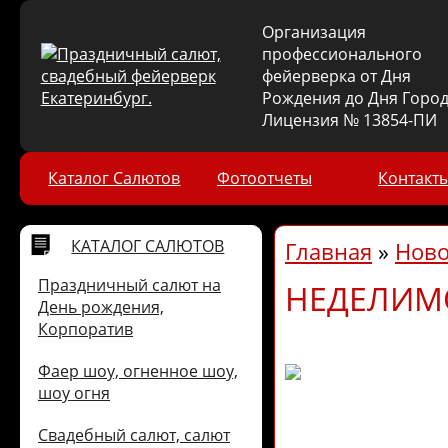
Организация
профессионального
фейерверка от Дня
Рождения до Дня Город
Лицензия № 13854-ПИ
Каталог Салютов
Фотоотчеты
Контакт
КАТАЛОГ САЛЮТОВ
Главная
»
Ново
Праздничный салют на
НЕДЕЛИМ
День рождения,
Корпоратив
Фаер шоу, огненное шоу,
шоу огня
Свадебный салют, салют