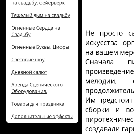
на свадьбу, фейерверк
Тяжелый дым на свадьбу
Огненные Сердца на
Не просто с
Свадьбу
искусства ор
Огненные Буквы, Цифры
на вашем мер
Световые шоу
Сначала пи
произведение
Дневной салют
мелодии, 
Аренда Сценического
продолжитель
Оборудования.
Им предстоит
Товары для праздника
сборки и вс
Дополнительные эффекты
пиротехничес
создавали гар