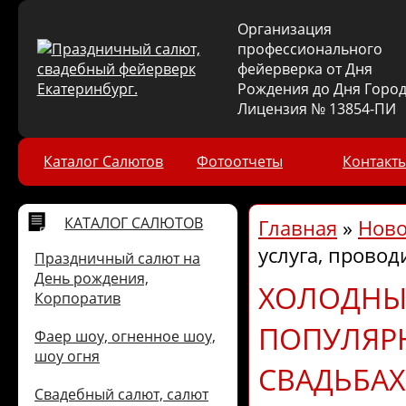
Организация
профессионального
фейерверка от Дня
Рождения до Дня Город
Лицензия № 13854-ПИ
Каталог Салютов
Фотоотчеты
Контакт
КАТАЛОГ САЛЮТОВ
Главная
»
Ново
услуга, провод
Праздничный салют на
День рождения,
ХОЛОДНЫЕ
Корпоратив
ПОПУЛЯРН
Фаер шоу, огненное шоу,
шоу огня
СВАДЬБАХ
Свадебный салют, салют