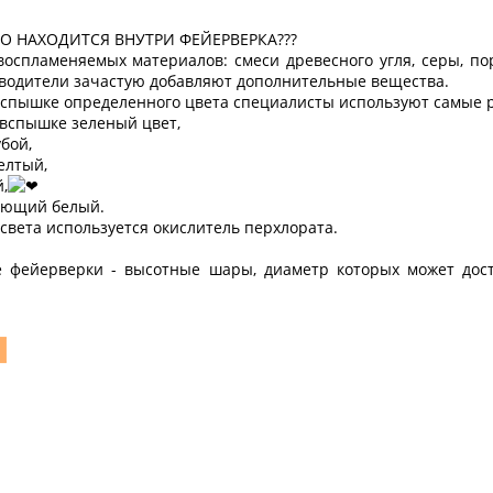
ТО НАХОДИТСЯ ВНУТРИ ФЕЙЕРВЕРКА???
воспламеняемых материалов: смеси древесного угля, серы, по
водители зачастую добавляют дополнительные вещества.
спышке определенного цвета специалисты используют самые 
вспышке зеленый цвет,
убой,
елтый,
,
ающий белый.
света используется окислитель перхлората.
 фейерверки - высотные шары, диаметр которых может дост