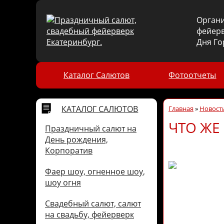
Орган
фейерв
Дня Го
Каталог Салютов
Фотоотчеты
КАТАЛОГ САЛЮТОВ
Главная
»
Новости
ЧТО ЖЕ
Праздничный салют на
День рождения,
Корпоратив
Фаер шоу, огненное шоу,
шоу огня
Свадебный салют, салют
на свадьбу, фейерверк