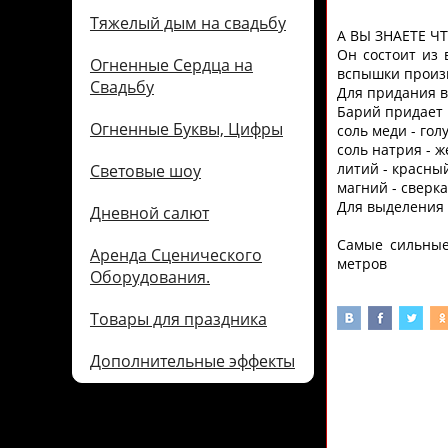
Тяжелый дым на свадьбу
А ВЫ ЗНАЕТЕ Ч
Он состоит из 
Огненные Сердца на
вспышки произ
Свадьбу
Для придания в
Барий придает 
Огненные Буквы, Цифры
соль меди - гол
соль натрия - ж
литий - красный
Световые шоу
магний - сверк
Для выделения 
Дневной салют
Самые сильные
Аренда Сценического
метров
Оборудования.
Товары для праздника
Дополнительные эффекты