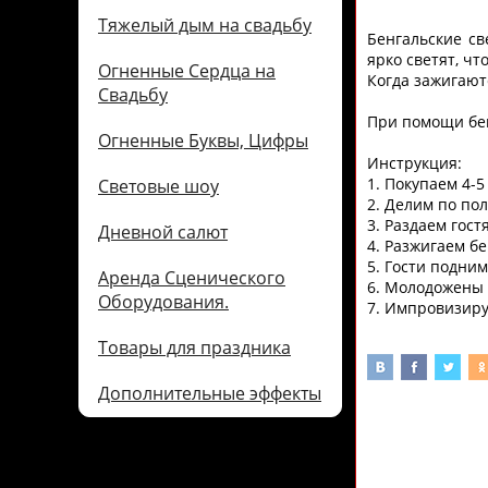
Тяжелый дым на свадьбу
Бенгальские св
ярко светят, чт
Огненные Сердца на
Когда зажигают
Свадьбу
При помощи бен
Огненные Буквы, Цифры
Инструкция:
1. Покупаем 4-5
Световые шоу
2. Делим по по
3. Раздаем гос
Дневной салют
4. Разжигаем бе
5. Гости подни
Аренда Сценического
6. Молодожены 
Оборудования.
7. Импровизиру
Товары для праздника
Дополнительные эффекты