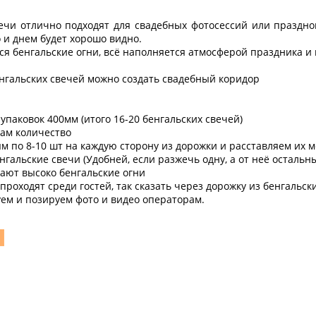
ечи отлично подходят для свадебных фотосессий или праздно
о и днем будет хорошо видно.
ся бенгальские огни, всё наполняется атмосферой праздника и 
гальских свечей можно создать свадебный коридор
 упаковок 400мм (итого 16-20 бенгальских свечей)
лам количество
тям по 8-10 шт на каждую сторону из дорожки и расставляем их 
нгальские свечи (Удобней, если разжечь одну, а от неё остальн
мают высоко бенгальские огни
проходят среди гостей, так сказать через дорожку из бенгальск
ем и позируем фото и видео операторам.