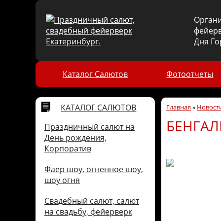
Орган
фейерв
Дня Го
Каталог Салютов
Фотоотчеты
КАТАЛОГ САЛЮТОВ
Главная
»
Новости
БЕНГАЛ
Праздничный салют на
День рождения,
Корпоратив
Фаер шоу, огненное шоу,
шоу огня
Свадебный салют, салют
на свадьбу, фейерверк