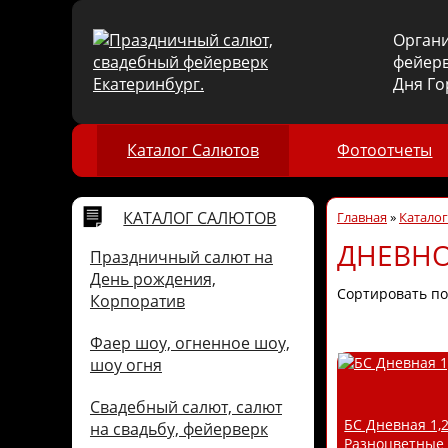
Орган
фейерв
Дня Го
Каталог Салютов
Фотоотчеты
КАТАЛОГ САЛЮТОВ
Главная
»
Катало
ДНЕВН
Праздничный салют на
День рождения,
Сортировать по
Корпоратив
Фаер шоу, огненное шоу,
шоу огня
Свадебный салют, салют
БС Дневная 1,2
на свадьбу, фейерверк
Разноцветные