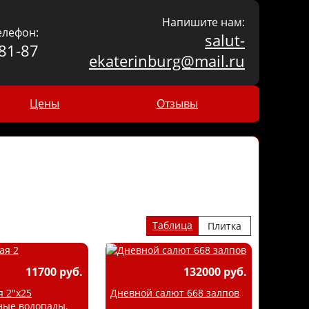
Напишите нам:
елефон:
salut-
81-87
ekaterinburg@mail.ru
Цены
Отзывы
Таблица
Плитка
11700 руб.
132000 руб.
 2"х25
Дневной салют 668 залпов
ные водопады,