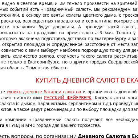
 видно в светлое время, и им тяжело произвести на зрителей 
мых событий есть «Праздничный салют», мы рекомендуем за
техники, в основу его взяты кометы цветного дыма, с треск
 раскатов, разноцветных парашютов и серпантина, которые спу
ости праздника будут довольны. А проведут такой салют,
езопасность на празднике во время салюта 9 мая. Только у
которую включена подготовка, доставка по Екатеринбургу и за
 открытая площадка и определенное расстояние от места зап
совместно с вами выберут наиболее подходящую точку для де
вить количество залпов, стоимость такого салюта рассчитыв
не только в Екатеринбурге, но в других городах Свердловской
кая область, Тюменская область.
КУПИТЬ ДНЕВНОЙ САЛЮТ В ЕКА
ите
купить дневные батареи салютов
и организовать дневной 
газин пиротехники
РУССКИЙ ФЕЙЕРВЕРК
. Консультанты мага
салюта (с дымом, парашютами, серпантином и т.д.), проведут 
лютов, а также дадут рекомендации по выбору площадки для за
компании «Праздничный салют» получают все необходи
та
в ГУВД и МЧС города для Вашего торжества.
 есть вопросы, по организации
Дневного Салюта в Е