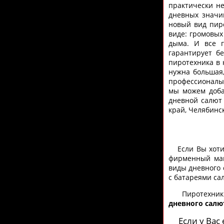
практически не
дневных значи
новый вид пиро
виде: громовых
дыма. И все г
гарантирует б
пиротехника в 
нужна большая,
профессионалы 
мы можем доба
дневной салют 
край, Челябинс
Если Вы хот
фирменный ма
виды дневного 
с батареями са
Пиротехники 
дневного салю
Если у Вас