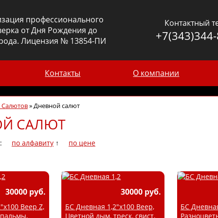
изация профессионального
Контактный т
ерка от Дня Рождения до
+7(343)344-
рода. Лицензия № 13854-ПИ
Контакты
О компании
г Салютов
»
Дневной салют
ОЙ САЛЮТ
:
по алфавиту
↑
по цене
30000 руб.
30000 руб.
"х100 Веер Z,
БС Дневная 1,2"х100 Веер,
БС Дневная
 пальмы,
Цветной дым, треск, свист,
Разноцвет