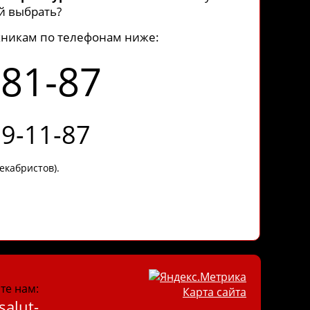
ой выбрать?
хникам по телефонам ниже:
-81-87
39-11-87
екабристов).
те нам:
Карта сайта
salut-