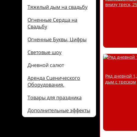
внизу треск, 25
Тяжелый дым на свадьбу
Огненные Сердца на
Свадьбу
Огненные Буквы, Цифры
Световые шоу
Дневной салют
Ряд дневной 1
Аренда Сценического
дым с треском
Оборудования.
Товары для праздника
Дополнительные эффекты