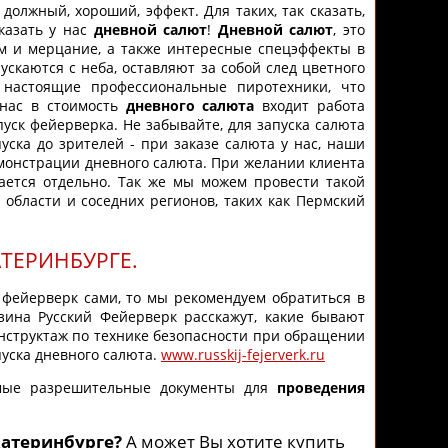
должный, хороший, эффект. Для таких, так сказать,
казать у нас
дневной салют
!
Дневной салют
, это
ом и мерцание, а также интересные спецэффекты в
скаются с неба, оставляют за собой след цветного
 настоящие профессиональные пиротехники, что
 нас в стоимость
дневного салюта
входит работа
пуск фейерверка. Не забывайте, для запуска салюта
уска до зрителей - при заказе салюта у нас, наши
монстрации дневного салюта. При желании клиента
ается отдельно. Так же мы можем провести такой
 области и соседних регионов, таких как Пермский
ТЕРИНБУРГЕ.
фейерверк сами, то мы рекомендуем обратиться в
зина Русский Фейерверк расскажут, какие бывают
инструктаж по технике безопасности при обращении
пуска дневного салюта.
www.russkij-fejerverk.ru
мые разрешительные документы для
проведения
катеринбурге?
А может Вы хотите купить