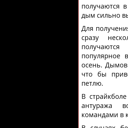
получаются в
дым сильно в
Для получени
сразу неск
получаются
популярное в
осень. Дымов
что бы приве
петлю.
В страйкболе
антуража в
командами в 
В случаях бе