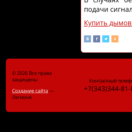
подачи сигнал
Купить дымо
© 2026 Все права
защищены
Контактный телеф
+7(343)344-81-
Создание сайта
—
ЛегионА