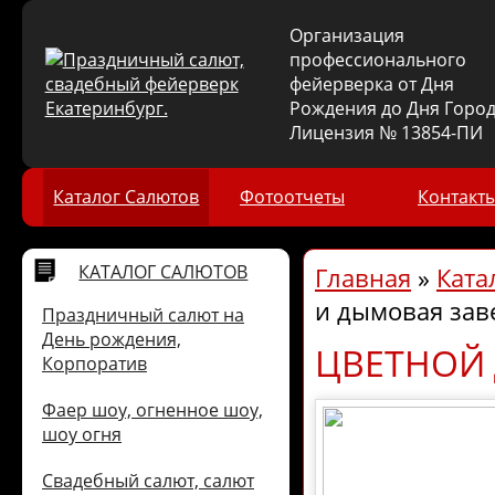
Организация
профессионального
фейерверка от Дня
Рождения до Дня Город
Лицензия № 13854-ПИ
Каталог Салютов
Фотоотчеты
Контакт
КАТАЛОГ САЛЮТОВ
Главная
»
Ката
и дымовая зав
Праздничный салют на
День рождения,
ЦВЕТНОЙ 
Корпоратив
Фаер шоу, огненное шоу,
шоу огня
Свадебный салют, салют