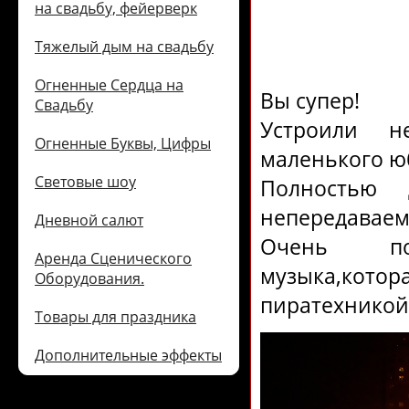
на свадьбу, фейерверк
Тяжелый дым на свадьбу
Огненные Сердца на
Вы супер!
Свадьбу
Устроили не
Огненные Буквы, Цифры
маленького ю
Световые шоу
Полностью 
непередаваем
Дневной салют
Очень по
Аренда Сценического
музыка,кот
Оборудования.
пиратехникой
Товары для праздника
Дополнительные эффекты