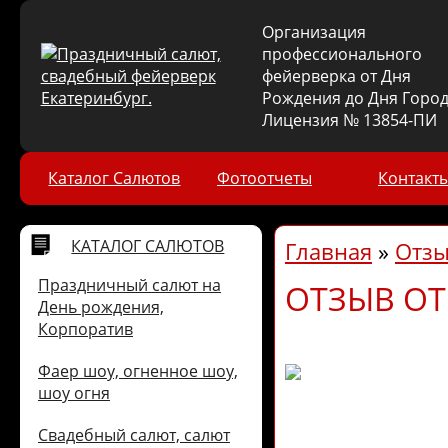
Организация
профессионального
фейерверка от Дня
Рождения до Дня Город
Лицензия № 13854-ПИ
Каталог Салютов
Фотоотчеты
Контакт
КАТАЛОГ САЛЮТОВ
Главная
»
Отз
Праздничный салют на
ОТЗЫВ ОТ
День рождения,
Корпоратив
Фаер шоу, огненное шоу,
шоу огня
Свадебный салют, салют