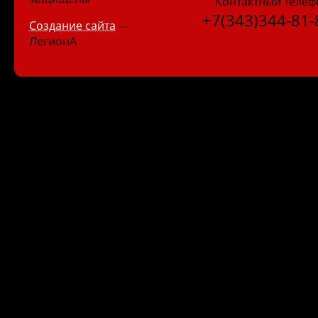
Контактный телеф
+7(343)344-81-
Создание сайта
—
ЛегионА