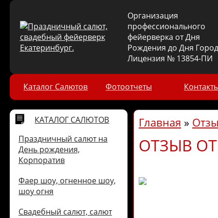
Организация
профессионального
фейерверка от Дня
Рождения до Дня Город
Лицензия № 13854-ПИ
Каталог Салютов
Фотоотчеты
Контакт
КАТАЛОГ САЛЮТОВ
Главная
»
Отз
Праздничный салют на
ОТЗЫВ ОТ
День рождения,
Корпоратив
Фаер шоу, огненное шоу,
шоу огня
Свадебный салют, салют