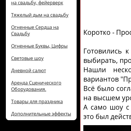
на свадьбу, фейерверк
Тяжелый дым на свадьбу
Огненные Сердца на
Коротко - Прос
Свадьбу
Огненные Буквы, Цифры
Готовились к
Световые шоу
выбирать, пр
Нашли неск
Дневной салют
вариантов "П
Аренда Сценического
Всё было сог
Оборудования.
на высшем ур
Товары для праздника
А само шоу с
Дополнительные эффекты
это был дейст