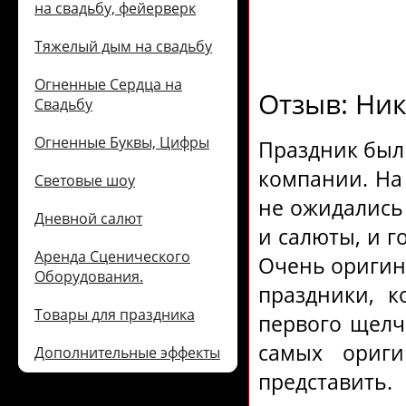
на свадьбу, фейерверк
Тяжелый дым на свадьбу
Огненные Сердца на
Отзыв: Ни
Свадьбу
Огненные Буквы, Цифры
Праздник был
компании. На 
Световые шоу
не ожидались 
Дневной салют
и салюты, и г
Аренда Сценического
Очень оригин
Оборудования.
праздники, к
Товары для праздника
первого щелч
самых ориги
Дополнительные эффекты
представить.