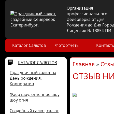
Организация
профессионального
фейерверка от Дня
Рождения до Дня Город
Лицензия № 13854-ПИ
Каталог Салютов
Фотоотчеты
Контакт
КАТАЛОГ САЛЮТОВ
Главная
»
Отз
Праздничный салют на
ОТЗЫВ НИ
День рождения,
Корпоратив
Фаер шоу, огненное шоу,
шоу огня
Свадебный салют, салют