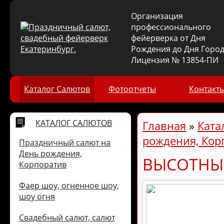
Организация
профессионального
фейерверка от Дня
Рождения до Дня Город
Лицензия № 13854-ПИ
Каталог Салютов
Фотоотчеты
Контакт
КАТАЛОГ САЛЮТОВ
Главная
»
Ката
рождения, Кор
Праздничный салют на
День рождения,
ВЫСОТНЫЙ
Корпоратив
Фаер шоу, огненное шоу,
шоу огня
Свадебный салют, салют