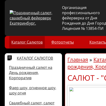
Организация
профессионального
фейерверка от Дня
Рождения до Дня Город
Лицензия № 13854-ПИ
Каталог Салютов
Фотоотчеты
Контакт
КАТАЛОГ САЛЮТОВ
Главная
»
Ката
рождения, Кор
Праздничный салют на
День рождения,
САЛЮТ - 
Корпоратив
Фаер шоу, огненное шоу,
шоу огня
Свадебный салют, салют