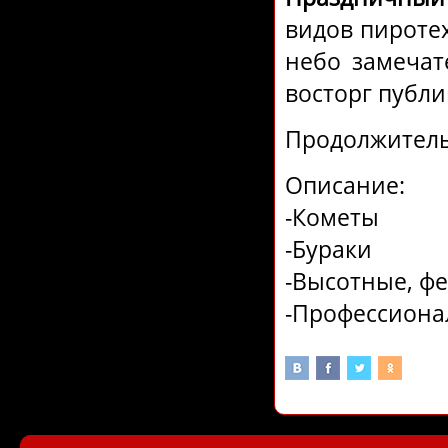
видов пироте
небо замечат
восторг публи
Продолжительн
Описание:
-Кометы
-Бураки
-Высотные, ф
-Профессиона