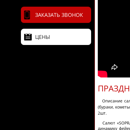
ЗАКАЗАТЬ ЗВОНОК
ЦЕНЫ
ПРАЗДН
Описание сал
(бураки, комет
2шт.
Салют «SOPRAN
динамику фейе