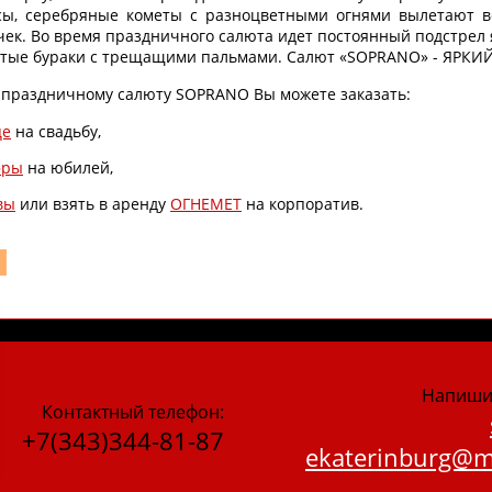
сы, серебряные кометы с разноцветными огнями вылетают в
очек. Во время праздничного салюта идет постоянный подстрел
стые бураки с трещащими пальмами. Салют «SOPRANO» - ЯРКИЙ
 праздничному салюту SOPRANO Вы можете заказать:
це
на свадьбу,
фры
на юбилей,
вы
или взять в аренду
ОГНЕМЕТ
на корпоратив.
Напиши
Контактный телефон:
+7(343)344-81-87
ekaterinburg@ma