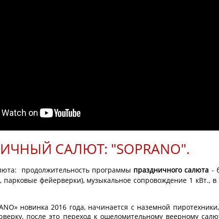
ИЧНЫЙ САЛЮТ: "SOPRANO".
юта: продолжительность программы
праздничного салюта
- 
ы, парковые фейерверки),
музыкальное сопровождение 1 кВт.,
в
O» новинка 2016 года, начинается с наземной пиротехники
рверку, после это переход к ошеломительному веерному салю