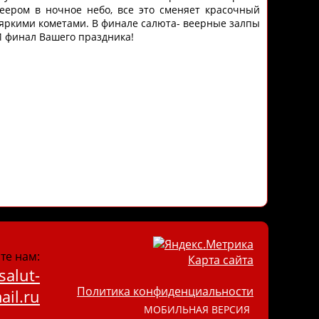
еером в ночное небо, все это сменяет красочный
 яркими кометами. В финале салюта- веерные залпы
 финал Вашего праздника!
те нам:
Карта сайта
salut-
Политика конфиденциальности
il.ru