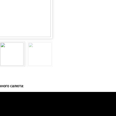
чного салюта
: