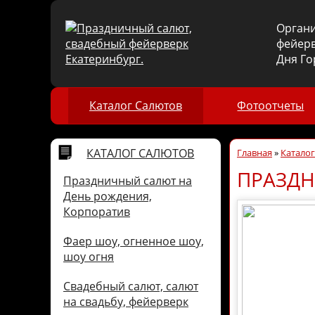
Орган
фейерв
Дня Го
Каталог Салютов
Фотоотчеты
КАТАЛОГ САЛЮТОВ
Главная
»
Катало
ПРАЗДН
Праздничный салют на
День рождения,
Корпоратив
Фаер шоу, огненное шоу,
шоу огня
Свадебный салют, салют
на свадьбу, фейерверк