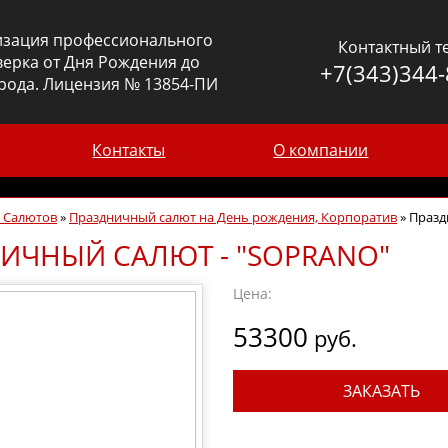
изация профессионального
Контактный т
ерка от Дня Рождения до
+7(343)344-
рода. Лицензия № 13854-ПИ
Контакты
О компании
г Салютов
»
Праздничный салют на День рождения, Корпоратив
»
Празд
ИЧНЫЙ САЛЮТ - "SOPRANO"
Цена:
53300
руб.
ЗАКАЗАТЬ