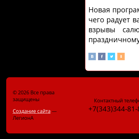
Новая програм
чего радует в
взрывы сал
праздничному
© 2026 Все права
защищены
Контактный телеф
+7(343)344-81-
Создание сайта
—
ЛегионА