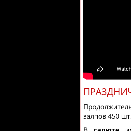
ПРАЗДНИЧ
Продолжите
залпов 450 шт
В
салюте
ис