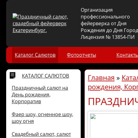
Организация
профессионального
фейерверка от Дня
Рождения до Дня Город
Лицензия № 13854-ПИ
Каталог Салютов
Фотоотчеты
Контакт
КАТАЛОГ САЛЮТОВ
Главная
»
Ката
рождения, Кор
Праздничный салют на
День рождения,
ПРАЗДНИЧ
Корпоратив
Фаер шоу, огненное шоу,
шоу огня
Свадебный салют, салют