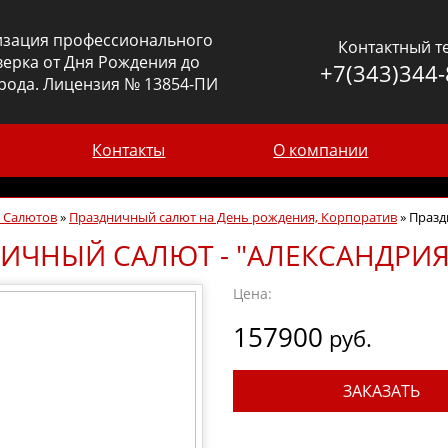
изация профессионального
Контактный т
ерка от Дня Рождения до
+7(343)344-
рода. Лицензия № 13854-ПИ
Контакты
О компании
г Салютов
»
Праздничный салют на День рождения, Корпоратив
»
Празд
ИЧНЫЙ САЛЮТ - "АЛЕКСАНДРИЯ
Цена:
157900
руб.
ЗАКАЗАТЬ