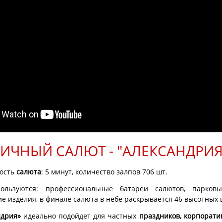
ИЧНЫЙ САЛЮТ - "АЛЕКСАНДРИЯ
ость
салюта
: 5 минут, количество залпов 706 шт.
льзуются: п
рофессиональные батареи салютов, парков
е изделия, в финале салюта в небе раскрывается 46 высотных 
ндрия»
идеально подойдет для частных
праздников, корпорати