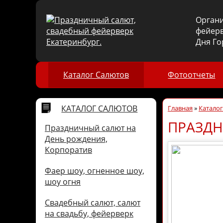
Орган
фейерв
Дня Го
Каталог Салютов
Фотоотчеты
КАТАЛОГ САЛЮТОВ
Главная
»
Катало
ПРАЗДН
Праздничный салют на
День рождения,
Корпоратив
Фаер шоу, огненное шоу,
шоу огня
Свадебный салют, салют
на свадьбу, фейерверк