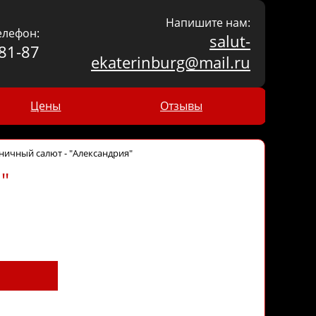
Напишите нам:
елефон:
salut-
81-87
ekaterinburg@mail.ru
Цены
Отзывы
ничный салют - "Александрия"
"