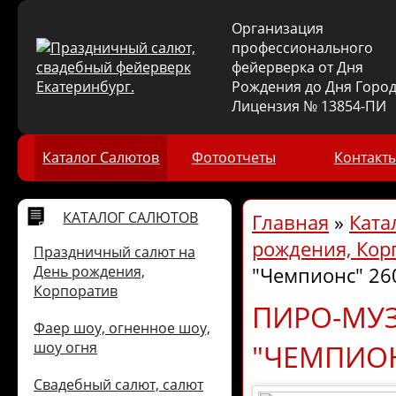
Организация
профессионального
фейерверка от Дня
Рождения до Дня Город
Лицензия № 13854-ПИ
Каталог Салютов
Фотоотчеты
Контакт
КАТАЛОГ САЛЮТОВ
Главная
»
Ката
рождения, Кор
Праздничный салют на
День рождения,
"Чемпионс" 26
Корпоратив
ПИРО-МУ
Фаер шоу, огненное шоу,
"ЧЕМПИОН
шоу огня
Свадебный салют, салют