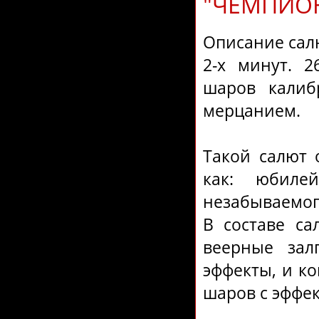
"ЧЕМПИОН
Описание сал
2-х минут. 2
шаров калиб
мерцанием.
Такой салют 
как: юбиле
незабываемог
В составе са
веерные зал
эффекты, и к
шаров с эффе