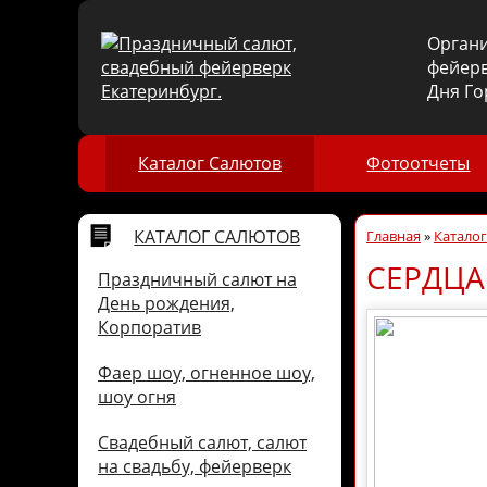
Орган
фейерв
Дня Го
Каталог Салютов
Фотоотчеты
КАТАЛОГ САЛЮТОВ
Главная
»
Катало
СЕРДЦА
Праздничный салют на
День рождения,
Корпоратив
Фаер шоу, огненное шоу,
шоу огня
Свадебный салют, салют
на свадьбу, фейерверк