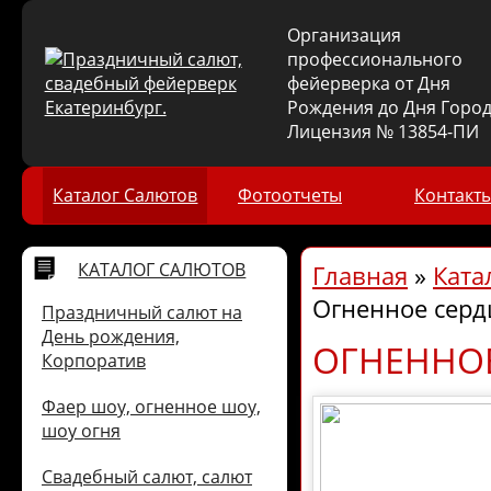
Организация
профессионального
фейерверка от Дня
Рождения до Дня Город
Лицензия № 13854-ПИ
Каталог Салютов
Фотоотчеты
Контакт
КАТАЛОГ САЛЮТОВ
Главная
»
Ката
Огненное серд
Праздничный салют на
День рождения,
ОГНЕННОЕ
Корпоратив
Фаер шоу, огненное шоу,
шоу огня
Свадебный салют, салют