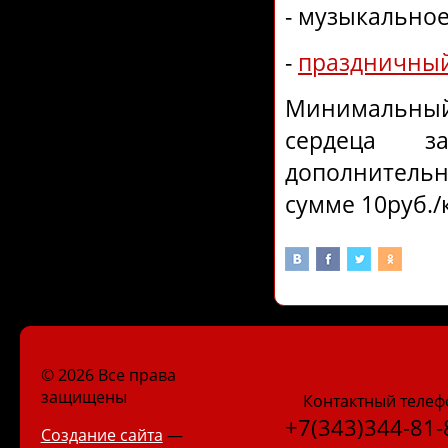
- музыкальное
-
праздничный
Минимальный 
сердеца з
дополнитель
сумме 10руб./
© 2026 Все права
защищены
Контактный телеф
+7(343)344-81-
Создание сайта
—