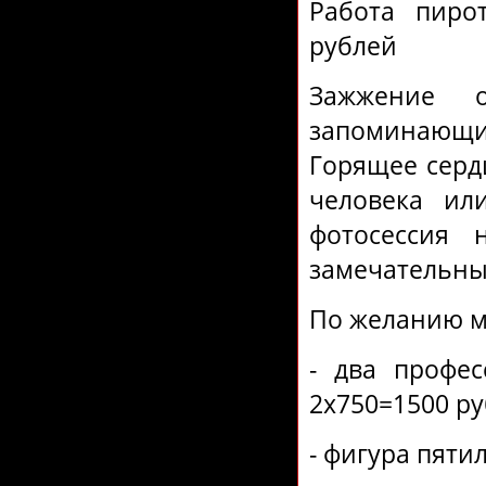
Работа пиро
рублей
Зажжение о
запоминающи
Горящее серд
человека ил
фотосессия 
замечательны
По желанию мо
- два профе
2х750=1500 ру
- фигура пятил