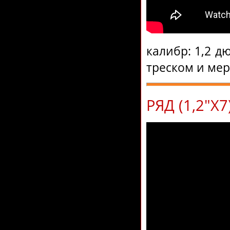
калибр: 1,2 д
треском и ме
РЯД (1,2"Х