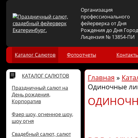
Организация
профессионального
фейерверка от Дня
Рождения до Дня Город
Лицензия № 13854-ПИ
Каталог Салютов
Фотоотчеты
Контакт
КАТАЛОГ САЛЮТОВ
Главная
»
Ката
Одиночные ли
Праздничный салют на
День рождения,
ОДИНОЧН
Корпоратив
Фаер шоу, огненное шоу,
шоу огня
Свадебный салют, салют