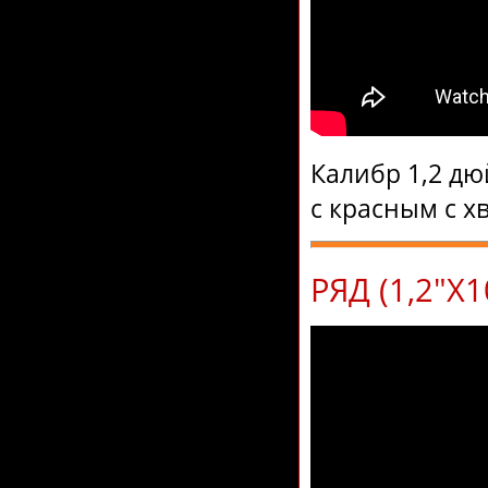
Калибр 1,2 дю
с красным с х
РЯД (1,2"Х