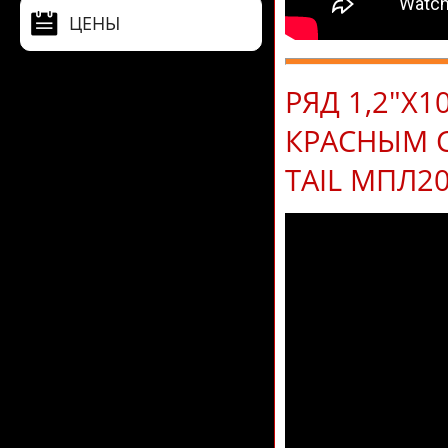
ЦЕНЫ
РЯД 1,2"Х
КРАСНЫМ С
TAIL МПЛ20